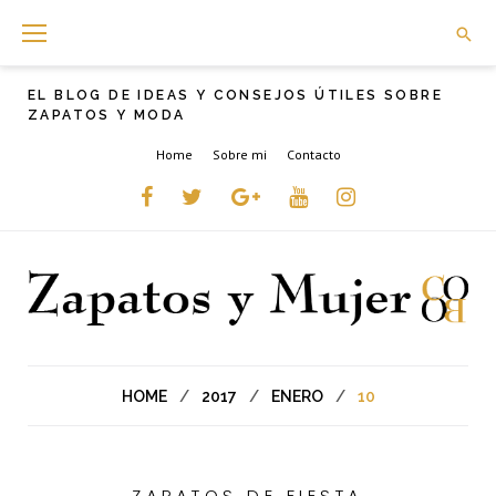
Skip
to
content
EL BLOG DE IDEAS Y CONSEJOS ÚTILES SOBRE
ZAPATOS Y MODA
Home
Sobre mi
Contacto
Facebook
Twitter
Google+
YouTube
instagram
HOME
/
2017
/
ENERO
/
10
ZAPATOS DE FIESTA