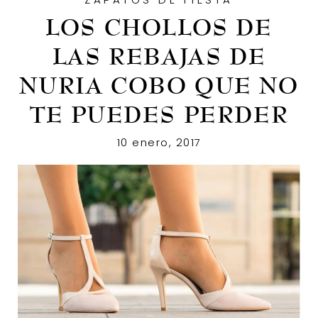
DÍA:
LOS CHOLLOS DE
10
LAS REBAJAS DE
DE
NURIA COBO QUE NO
TE PUEDES PERDER
ENERO
10 enero, 2017
DE
2017