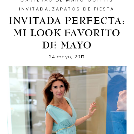
DÍA:
INVITADA
,
ZAPATOS DE FIESTA
24
INVITADA PERFECTA:
MI LOOK FAVORITO
DE
DE MAYO
MAYO
24 mayo, 2017
DE
2017