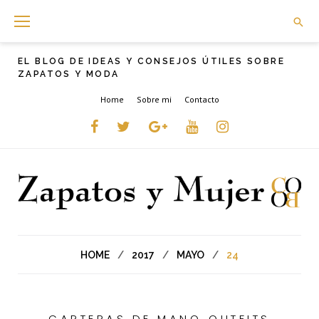
Skip
to
content
EL BLOG DE IDEAS Y CONSEJOS ÚTILES SOBRE
ZAPATOS Y MODA
Home
Sobre mi
Contacto
Facebook
Twitter
Google+
YouTube
instagram
HOME
/
2017
/
MAYO
/
24
CARTERAS DE MANO
,
OUTFITS