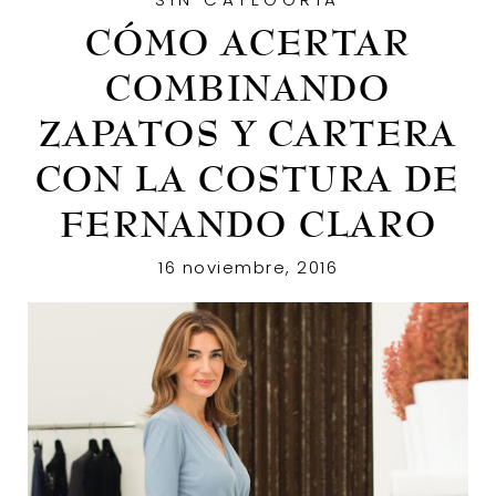
DÍA:
CÓMO ACERTAR
16
COMBINANDO
DE
ZAPATOS Y CARTERA
CON LA COSTURA DE
NOVIEMBRE
FERNANDO CLARO
DE
16 noviembre, 2016
2016