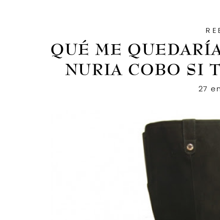
RE
DÍA:
QUÉ ME QUEDARÍA
NURIA COBO SI T
27
27 en
DE
ENERO