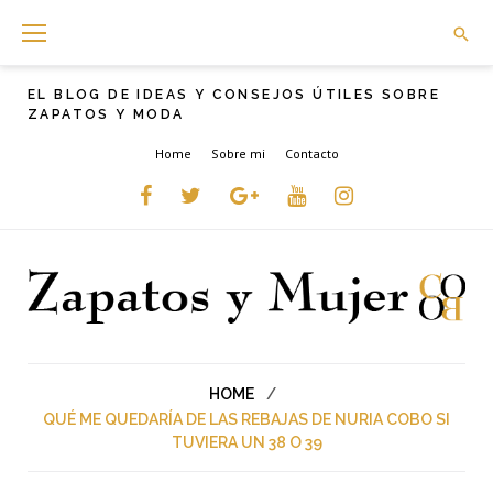
Skip
to
content
EL BLOG DE IDEAS Y CONSEJOS ÚTILES SOBRE
ZAPATOS Y MODA
Home
Sobre mi
Contacto
Facebook
Twitter
Google+
YouTube
instagram
HOME
/
QUÉ ME QUEDARÍA DE LAS REBAJAS DE NURIA COBO SI
TUVIERA UN 38 O 39